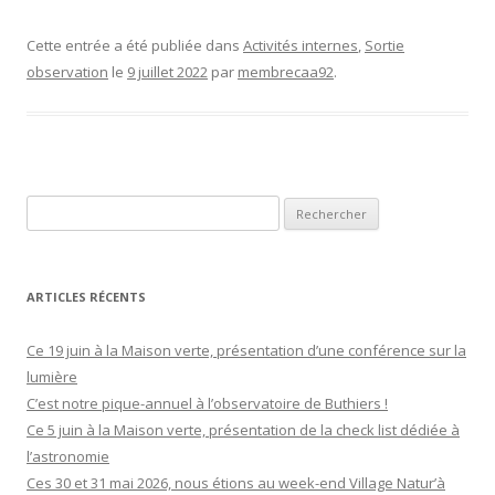
Cette entrée a été publiée dans
Activités internes
,
Sortie
observation
le
9 juillet 2022
par
membrecaa92
.
R
e
c
h
ARTICLES RÉCENTS
e
r
Ce 19 juin à la Maison verte, présentation d’une conférence sur la
c
lumière
h
C’est notre pique-annuel à l’observatoire de Buthiers !
e
Ce 5 juin à la Maison verte, présentation de la check list dédiée à
r
l’astronomie
Ces 30 et 31 mai 2026, nous étions au week-end Village Natur’à