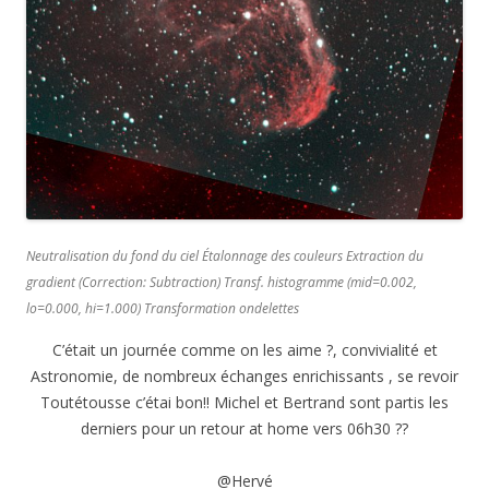
Neutralisation du fond du ciel Étalonnage des couleurs Extraction du
gradient (Correction: Subtraction) Transf. histogramme (mid=0.002,
lo=0.000, hi=1.000) Transformation ondelettes
C’était un journée comme on les aime ?, convivialité et
Astronomie, de nombreux échanges enrichissants , se revoir
Toutétousse c’étai bon!! Michel et Bertrand sont partis les
derniers pour un retour at home vers 06h30 ??
@Hervé