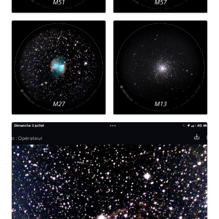
M51
M57
M27
M13