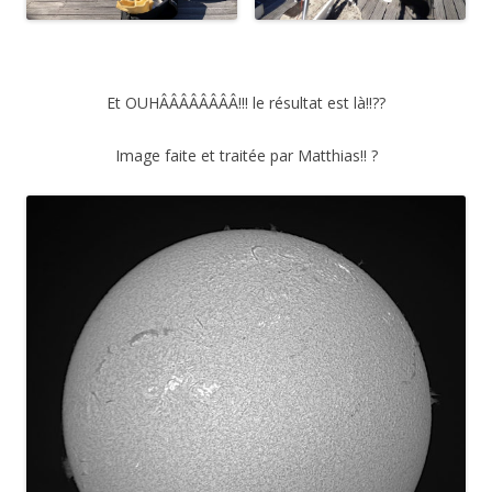
Et OUHÂÂÂÂÂÂÂÂ!!! le résultat est là!!??
Image faite et traitée par Matthias!! ?