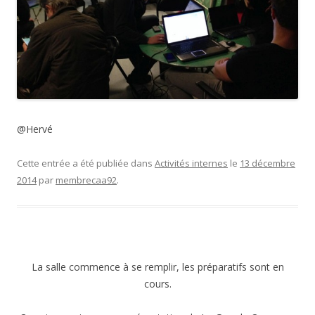
@Hervé
Cette entrée a été publiée dans
Activités internes
le
13 décembre
2014
par
membrecaa92
.
La salle commence à se remplir, les préparatifs sont en
cours.