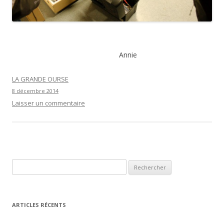
Annie
LA GRANDE OURSE
8 décembre 2014
Laisser un commentaire
R
e
c
h
ARTICLES RÉCENTS
e