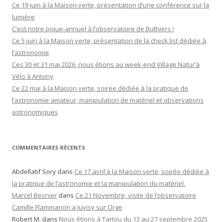
r
Ce 19 juin à la Maison verte, présentation d’une conférence sur la
c
lumière
h
C’est notre pique-annuel à l’observatoire de Buthiers !
e
Ce 5 juin à la Maison verte, présentation de la check list dédiée à
r
l’astronomie
Ces 30 et 31 mai 2026, nous étions au week-end Village Natur’à
:
Vélo à Antony
Ce 22 mai à la Maison verte, soirée dédiée à la pratique de
l’astronomie amateur, manipulation de matériel et observations
astronomiques
COMMENTAIRES RÉCENTS
Abdellatif Sory
dans
Ce 17 avril à la Maison verte, soirée dédiée à
la pratique de l’astronomie et la manipulation du matériel.
Marcel Besnier
dans
Ce 21 Novembre, visite de l’observatoire
Camille Flammarion a Juvisy sur Orge
Robert M.
dans
Nous étions à Tartou du 13 au 27 septembre 2025