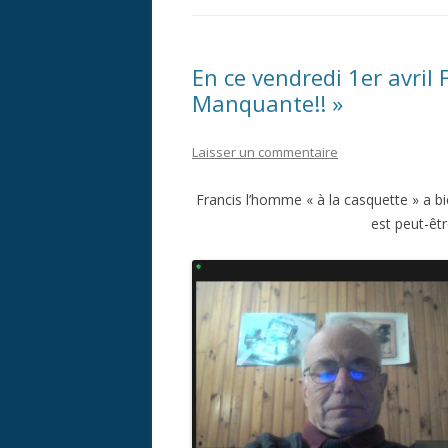
En ce vendredi 1er avril
Manquante!! »
Laisser un commentaire
Francis l’homme « à la casquette » a b
est peut-être