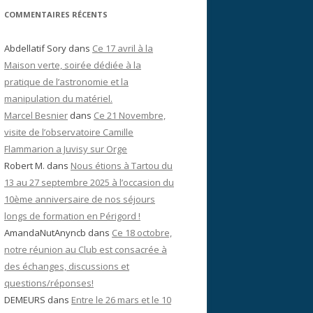
COMMENTAIRES RÉCENTS
Abdellatif Sory
dans
Ce 17 avril à la
Maison verte, soirée dédiée à la
pratique de l’astronomie et la
manipulation du matériel.
Marcel Besnier
dans
Ce 21 Novembre,
visite de l’observatoire Camille
Flammarion a Juvisy sur Orge
Robert M.
dans
Nous étions à Tartou du
13 au 27 septembre 2025 à l’occasion du
10ème anniversaire de nos séjours
longs de formation en Périgord !
AmandaNutAnyncb
dans
Ce 18 octobre,
notre réunion au Club est consacrée à
des échanges, discussions et
questions/réponses!
DEMEURS
dans
Entre le 26 mars et le 10